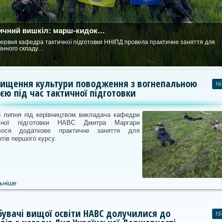
ичний вишкіл: марш-кидок…
червня кафедра тактичної підготовки ННІПД провела практичне заняття для
інного складу…
вищення культури поводження з вогнепальною
16
єю під час тактичної підготовки
3 липня під керівництвом викладача кафедри
ичної підготовки НАВС Дмитра Маргари
улося додаткове практичне заняття для
тів першого курсу.
ьніше
увачі вищої освіти НАВС долучилися до
15