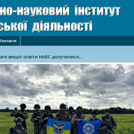
Контакти
авники Української асоціації студентів…
ний вишкіл: марш-кидок і нейтралізація…
тавники НАВС підвищили кваліфікацію…
щення культури поводження з вогнепальною…
ачі вищої освіти НАВС долучилися…