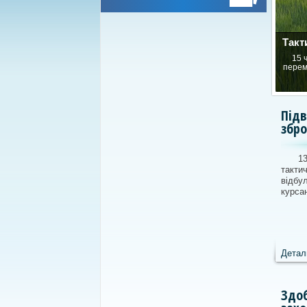
Такт
15 
перем
Під
збро
1
такт
відб
курсан
Детал
Здоб