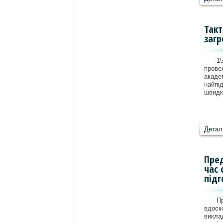
Такт
загр
15
прове
ака
найпі
швидк
Детал
Пред
час 
підг
П
вдос
викла