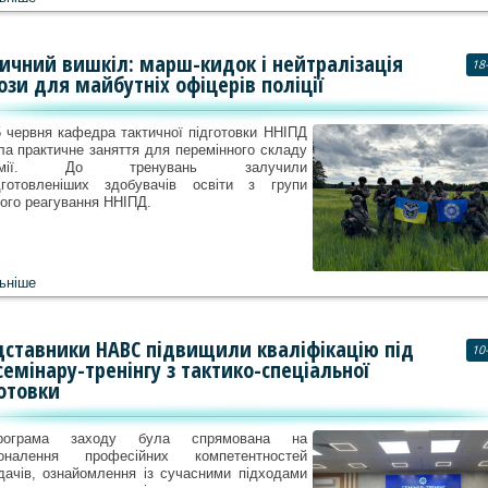
ичний вишкіл: марш-кидок і нейтралізація
18
ози для майбутніх офіцерів поліції
 червня кафедра тактичної підготовки ННІПД
ла практичне заняття для перемінного складу
демії. До тренувань залучили
дготовленіших здобувачів освіти з групи
ого реагування ННІПД.
ьніше
ставники НАВС підвищили кваліфікацію під
10
семінару-тренінгу з тактико-спеціальної
отовки
рограма заходу була спрямована на
коналення професійних компетентностей
дачів, ознайомлення із сучасними підходами