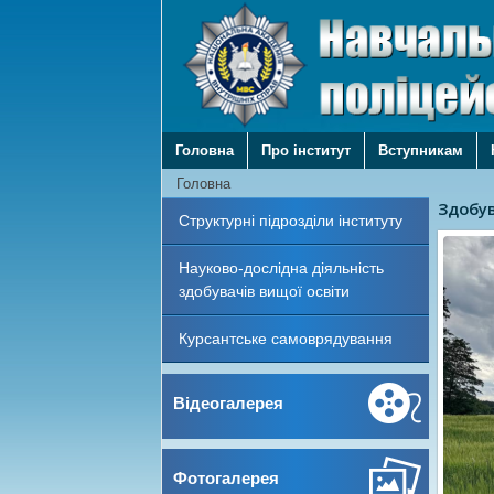
Головна
Про інститут
Вступникам
Головна
Предст
Структурні підрозділи інституту
Тактич
Предс
Науково-дослідна діяльність
Підви
здобувачів вищої освіти
Здобув
Курсантське самоврядування
Відеогалерея
Фотогалерея