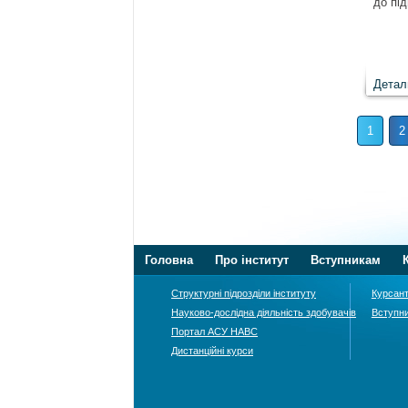
до пі
Детал
1
2
Головна
Про інститут
Вступникам
Структурні підрозділи інституту
Курсан
Науково-дослідна діяльність здобувачів
Вступн
Портал АСУ НАВС
Дистанційні курси