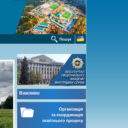
Пошук
Важливо
Організація
та координація
освітнього процесу