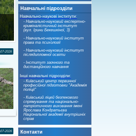
Навчальні підрозділи
Навчально-наукові інститути:
- Навчально-науковий експертно-
криміналістичний інститут
(вул. Ірини Бекешкіної, 3)
- Навчально-науковий інститут
права та психології
- Навчально-науковий інститут
-07-2026
післядипломної освіти
- Інститут заочного та
дистанційного навчання
Інші навчальні підрозділи:
- Київський центр первинної
професійної підготовки "Академія
поліції"
- Київський ліцей безпекового
спрямування та національно-
патріотичного виховання імені
Ярослава Кондратьєва
Національної академії внутрішніх
справ
-07-2026
Контакти