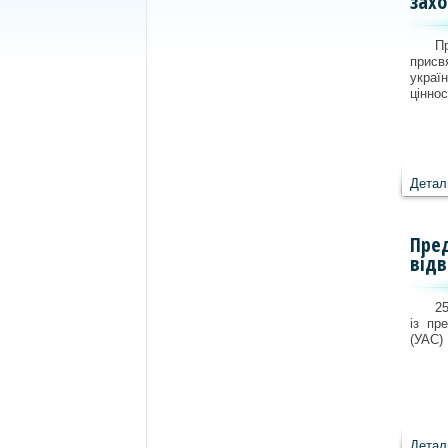
захо
Пр
присв
украї
ціннос
Детал
Пред
відв
25
із пр
(УАС)
Детал