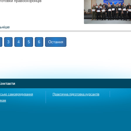
дготовки правоохоронців
ьніше
3
4
5
6
Остання
Контакти
тське самоврядування
Практична підготовка курсантів
икам