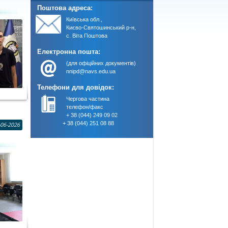
Поштова адреса:
Київська обл.,
Києво-Святошинський р-н,
с. Віта Поштова
Електронна пошта:
(для офіційних документів)
nnipd@navs.edu.ua
Телефони для довідок:
Чергова частина
телефон/факс
+ 38 (044) 249 09 02
+ 38 (044) 251 08 88
-06-2026