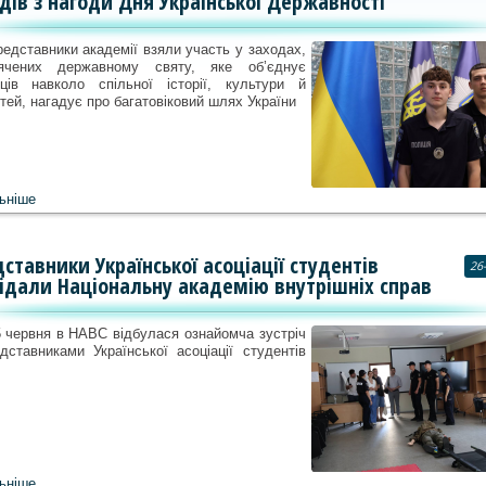
дів з нагоди Дня Української Державності
едставники академії взяли участь у заходах,
ячених державному святу, яке об’єднує
нців навколо спільної історії, культури й
тей, нагадує про багатовіковий шлях України
ьніше
ставники Української асоціації студентів
26
ідали Національну академію внутрішніх справ
 червня в НАВС відбулася ознайомча зустріч
едставниками Української асоціації студентів
ьніше