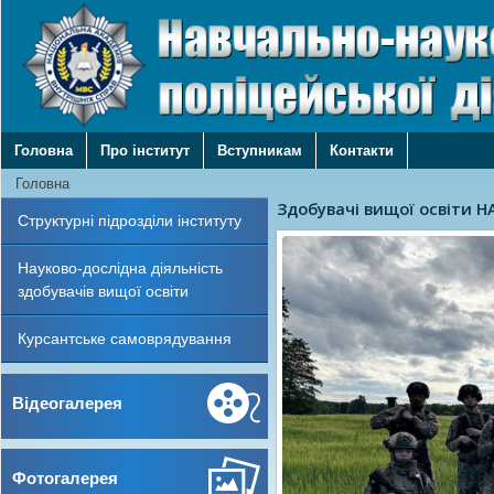
Головна
Про інститут
Вступникам
Контакти
Головна
Представники Української
Структурні підрозділи інституту
Тактичний вишкіл: марш-
Представники НАВС підв
Науково-дослідна діяльність
Підвищення культури по
здобувачів вищої освіти
Здобувачі вищої освіти 
Курсантське самоврядування
Відеогалерея
Фотогалерея