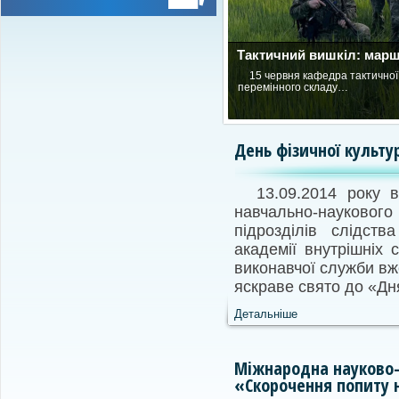
Тактичний вишкіл: мар
15 червня кафедра тактичної
перемінного складу…
День фізичної культур
13.09.2014 року 
навчально-науковог
підрозділів слідств
академії внутрішніх 
виконавчої служби вж
яскраве свято до «Дня
Детальніше
Міжнародна науково-
«Скорочення попиту 