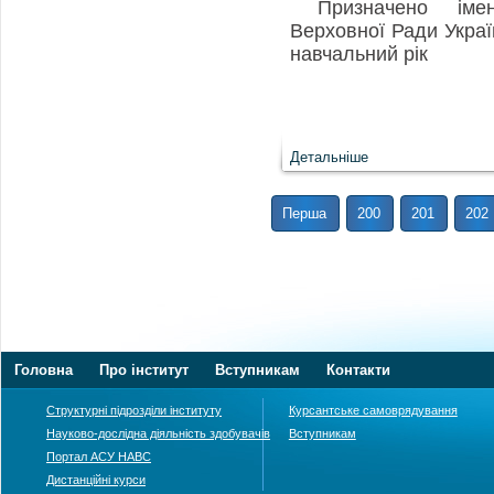
Призначено іме
Верховної Ради Украї
навчальний рік
Детальніше
Перша
200
201
202
Головна
Про інститут
Вступникам
Контакти
Структурні підрозділи інституту
Курсантське самоврядування
Науково-дослідна діяльність здобувачів
Вступникам
Портал АСУ НАВС
Дистанційні курси