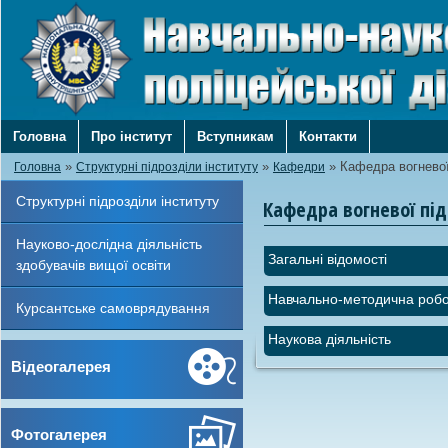
Головна
Про інститут
Вступникам
Контакти
»
»
»
Кафедра вогневої
Головна
Структурні підрозділи інституту
Кафедри
Структурні підрозділи інституту
Кафедра вогневої пі
Науково-дослідна діяльність
Загальні відомості
здобувачів вищої освіти
Навчально-методична роб
Курсантське самоврядування
Наукова діяльність
Відеогалерея
Фотогалерея