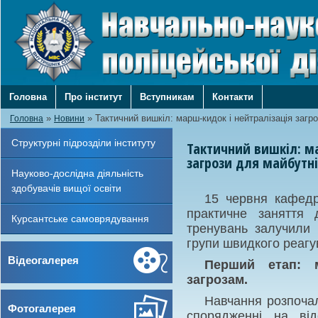
Головна
Про інститут
Вступникам
Контакти
»
»
Тактичний вишкіл: марш-кидок і нейтралізація заг
Головна
Новини
Структурні підрозділи інституту
Тактичний вишкіл: м
загрози для майбутні
Науково-дослідна діяльність
здобувачів вищої освіти
15 червня кафедр
практичне заняття 
Курсантське самоврядування
тренувань залучили 
групи швидкого реаг
Відеогалерея
Перший етап: м
загрозам.
Навчання розпоча
Фотогалерея
спорядженні на від