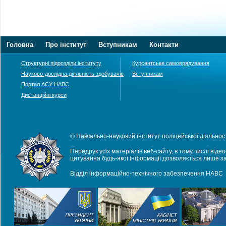
Головна
Про інститут
Вступникам
Контакти
Структурні підрозділи інституту
Курсантське самоврядування
Науково-дослідна діяльність здобувачів
Вступникам
Портал АСУ НАВС
Дистанційні курси
© Навчально-науковий інститут поліцейської діяльност
Передрук усіх матеріалів веб-сайту, в тому числі віде
цитування будь-якої інформації дозволяється лише з
Відділ інформаційно-технічного забезпечення НАВС