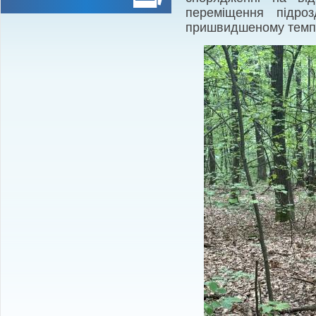
переміщення підро
пришвидшеному темпі