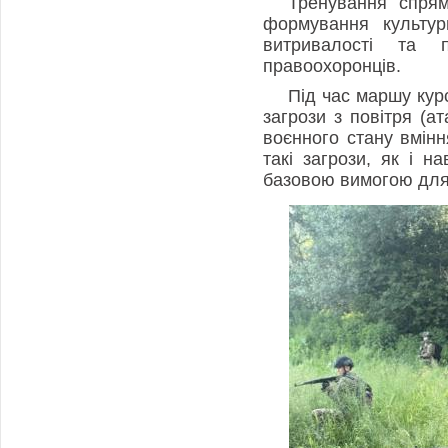
Тренування спрям
формування культур
витривалості та п
правоохоронців.
Під час маршу кур
загрози з повітря (а
воєнного стану вмін
такі загрози, як і 
базовою вимогою для 