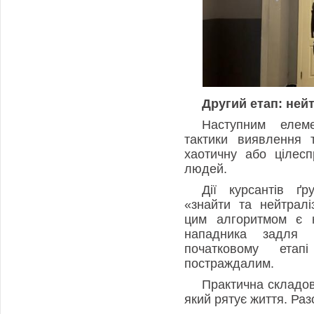
Другий етап: нейт
Наступним елем
тактики виявлення 
хаотичну або цілесп
людей.
Дії курсантів ґ
«знайти та нейтрал
цим алгоритмом є н
нападника задля 
початковому етап
постраждалим.
Практична складова
який рятує життя. Ра