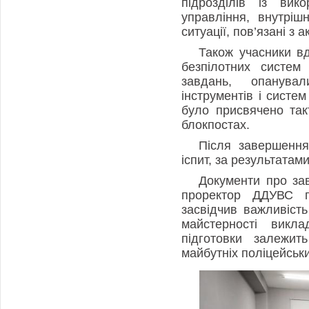
підрозділів із вик
управління, внутріш
ситуації, пов’язані з 
Також учасники в
безпілотних систем
завдань, опанува
інструментів і систем
було присвячено так
блокпостах.
Після завершення
іспит, за результатам
Документи про за
проректор ДДУВС по
засвідчив важливіст
майстерності викла
підготовки залежит
майбутніх поліцейськи