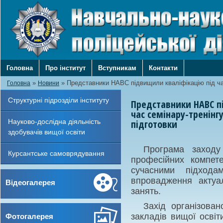
Головна
Про інститут
Вступникам
Контакти
»
»
Представники НАВС підвищили кваліфікацію під ча
Головна
Новини
Структурні підрозділи інституту
Представники НАВС п
час семінару-тренінгу
Науково-дослідна діяльність
підготовки
здобувачів вищої освіти
Програма заходу
Курсантське самоврядування
професійних компете
сучасними підхода
впровадження актуа
Відеогалерея
занять.
Захід організован
закладів вищої освіт
Фотогалерея