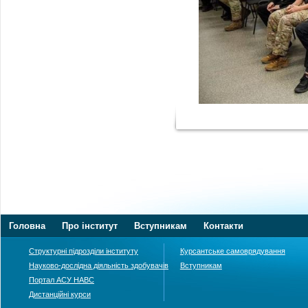
Головна
Про інститут
Вступникам
Контакти
Структурні підрозділи інституту
Курсантське самоврядування
Науково-дослідна діяльність здобувачів
Вступникам
Портал АСУ НАВС
Дистанційні курси