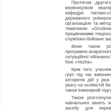
Протягом другого
керівництвом квалі
кафедри тактико-сп
державного універси
організацією та мет
тематикою «Особли
працівниками Націона
службово-бойових за
Вони також роз
програмно-апаратн
ситуаційної обізнанос
бою «Vezha».
Крім того, учасн
груп під час викона
алгоритм дій у разі
увагу на особистій без
також інженерній підг
Також розглянули
навчальних занять з
засобу для перев