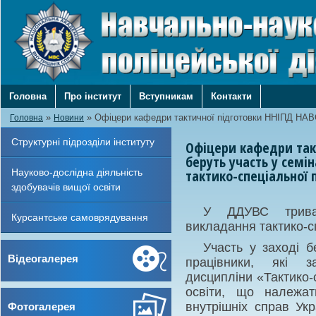
Головна
Про інститут
Вступникам
Контакти
»
»
Офіцери кафедри тактичної підготовки ННІПД НА
Головна
Новини
Структурні підрозділи інституту
Офіцери кафедри так
беруть участь у семі
Науково-дослідна діяльність
тактико-спеціальної 
здобувачів вищої освіти
У ДДУВС триває
Курсантське самоврядування
викладання тактико-сп
Участь у заході бе
Відеогалерея
працівники, які з
дисципліни «Тактико-
освіти, що належат
внутрішніх справ Ук
Фотогалерея